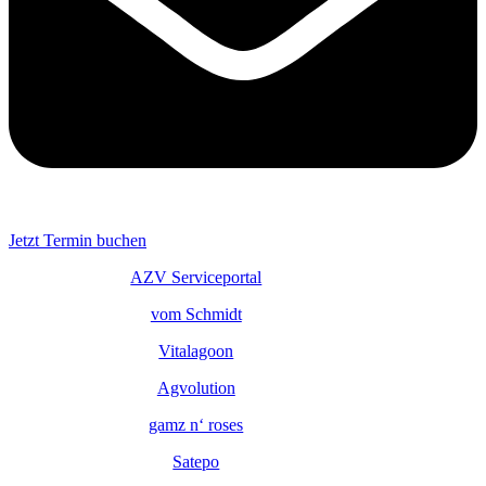
Jetzt Termin buchen
AZV Serviceportal
vom Schmidt
Vitalagoon
Agvolution
gamz n‘ roses
Satepo